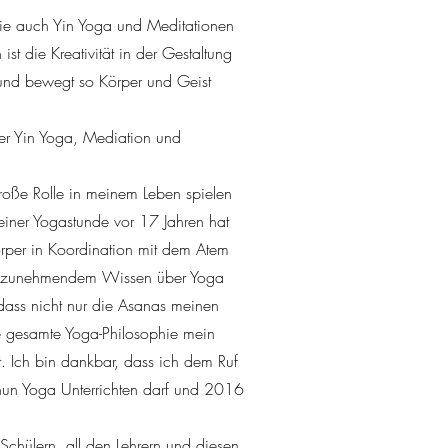
owie auch Yin Yoga und Meditationen
st die Kreativität in der Gestaltung
 und bewegt so Körper und Geist
r Yin Yoga, Mediation und
roße Rolle in meinem Leben spielen
iner Yogastunde vor 17 Jahren hat
rper in Koordination mit dem Atem
it zunehmendem Wissen über Yoga
dass nicht nur die Asanas meinen
e gesamte Yoga-Philosophie mein
t. Ich bin dankbar, dass ich dem Ruf
 nun Yoga Unterrichten darf und 2016
 Schülern, all den Lehrern und diesen