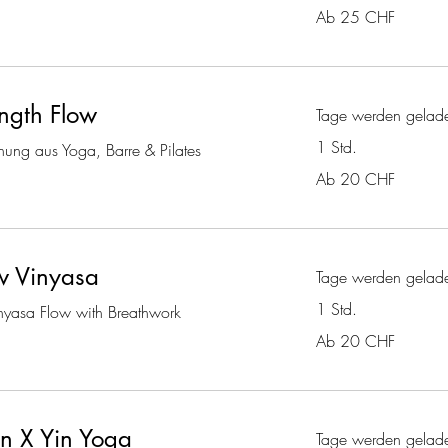
Ab
Ab 25 CHF
25
Schweizer
Franken
ngth Flow
Tage werden gelade
1 Std.
chung aus Yoga, Barre & Pilates
Ab
Ab 20 CHF
20
Schweizer
Franken
w Vinyasa
Tage werden gelade
1 Std.
inyasa Flow with Breathwork
Ab
Ab 20 CHF
20
Schweizer
Franken
n X Yin Yoga
Tage werden gelade