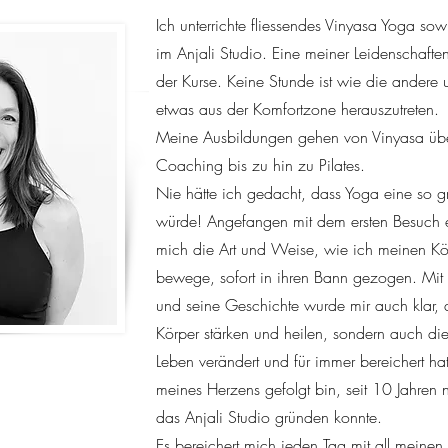
Ich unterrichte fliessendes Vinyasa Yoga s
im Anjali Studio. Eine meiner Leidenschaften i
der Kurse. Keine Stunde ist wie die andere
etwas aus der Komfortzone herauszutreten.
Meine Ausbildungen gehen von Vinyasa übe
Coaching bis zu hin zu Pilates.
Nie hätte ich gedacht, dass Yoga eine so g
würde! Angefangen mit dem ersten Besuch e
mich die Art und Weise, wie ich meinen Kö
bewege, sofort in ihren Bann gezogen. M
und seine Geschichte wurde mir auch klar, 
Körper stärken und heilen, sondern auch di
Leben verändert und für immer bereichert ha
meines Herzens gefolgt bin, seit 10 Jahren
das Anjali Studio gründen konnte.
Es bereichert mich jeden Tag mit all meinen