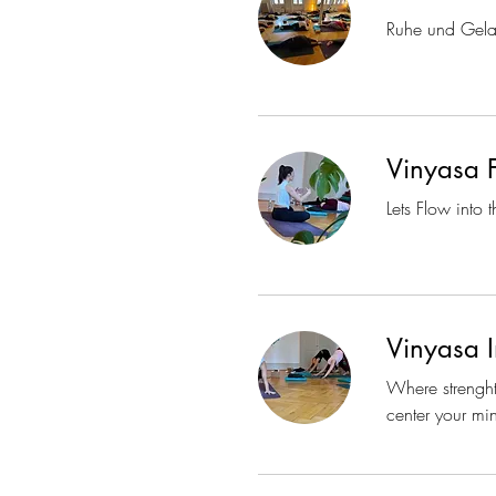
Ruhe und Gelas
Vinyasa 
Lets Flow into
Vinyasa I
Where strenght
center your mi