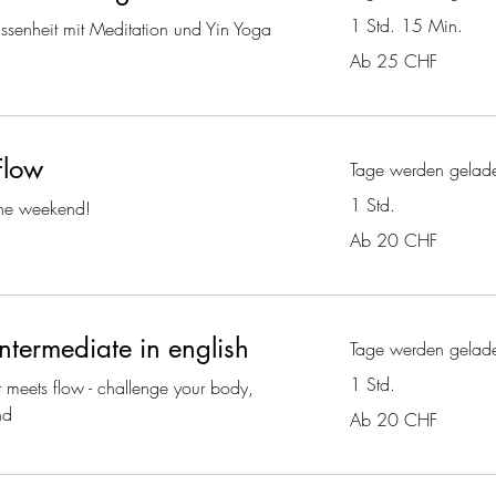
1 Std. 15 Min.
senheit mit Meditation und Yin Yoga
Ab
Ab 25 CHF
25
Schweizer
Franken
Flow
Tage werden gelade
1 Std.
 the weekend!
Ab
Ab 20 CHF
20
Schweizer
Franken
ntermediate in english
Tage werden gelade
1 Std.
 meets flow - challenge your body,
nd
Ab
Ab 20 CHF
20
Schweizer
Franken