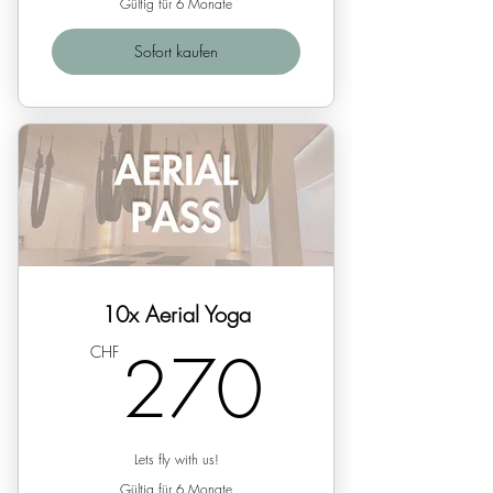
Gültig für 6 Monate
Sofort kaufen
10x Aerial Yoga
270C
270
CHF
Lets fly with us!
Gültig für 6 Monate