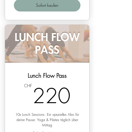
Sofort kaufen
Lunch Flow Pass
220C
220
CHF
10x Lunch Sessions. Ein spezielles Abo für
deine Pause: Yoga & Pilates täglich über
Mittag