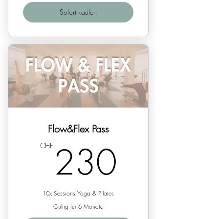
Sofort kaufen
Flow&Flex Pass
230C
230
CHF
10x Sessions Yoga & Pilates
Gültig für 6 Monate