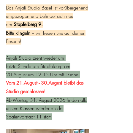
Das Anjali Studio Basel ist vorübergehend
umgezogen und befindet sich neu
am
Stapfelberg 9.
Bitte klingeln
– wir freuen uns auf deinen
Besuch!
Anjali Studio zieht wieder um!
Letzte Stunde am Stapfelberg am
20.August um 12:15 Uhr mit Duane.
Vom 21.August - 30.August bleibt das
Studio geschlossen!
Ab Montag 31. August 2026 finden alle
unsere Klassen wieder an der
Spalenvorstadt 11 statt!