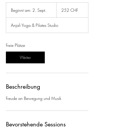
252
Schweizer
Beginnt am: 2. Sept.
B
252 CHF
Franken
e
g
Anjali Yoga & Pilates Studio
i
n
n
t
Freie Plätze
a
m
Weiter
:
2
.
S
e
Beschreibung
p
t
Freude an Bewegung und Musik
.
Bevorstehende Sessions