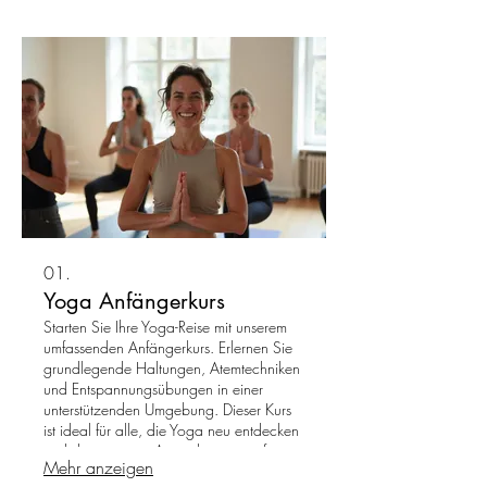
01.
Yoga Anfängerkurs
Starten Sie Ihre Yoga-Reise mit unserem
umfassenden Anfängerkurs. Erlernen Sie
grundlegende Haltungen, Atemtechniken
und Entspannungsübungen in einer
unterstützenden Umgebung. Dieser Kurs
ist ideal für alle, die Yoga neu entdecken
und die positiven Auswirkungen auf
Mehr anzeigen
Körper und Geist erfahren möchten.