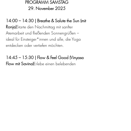
PROGRAMM SAMSTAG
29. November 2025
14:00 – 14:30 | Breathe & Salute the Sun (mit 
Ronja)
Starte den Nachmittag mit sanfter 
Atemarbeit und fließenden Sonnengrüßen – 
ideal für Einsteiger*innen und alle, die Yoga 
entdecken oder vertiefen möchten.
14:45 – 15:30 | Flow & Feel Good (Vinyasa 
Flow mit Savina)
Erlebe einen belebenden 
Vinyasa Flow für alle Levels – dynamisch, 
fließend und voller Leichtigkeit.Atme, bewege 
dich und spüre die wohltuende Wirkung des 
Flows: Energie, Balance und Lebensfreude 
inklusive.
15:45 – 16:00 | Power Nap for the Soul 
(Yoga Nidra mit Anna)
Tanke neue Kraft in nur 
15 Minuten.Annas geführtes Yoga Nidra hilft 
dir, tief zu entspannen und erfrischt, klar und 