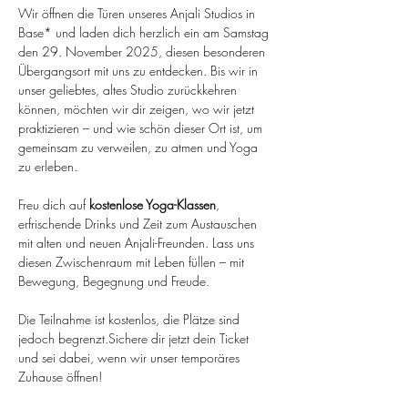
Wir öffnen die Türen unseres Anjali Studios in 
Base* und laden dich herzlich ein am Samstag 
den 29. November 2025, diesen besonderen 
Übergangsort mit uns zu entdecken. Bis wir in 
unser geliebtes, altes Studio zurückkehren 
können, möchten wir dir zeigen, wo wir jetzt 
praktizieren – und wie schön dieser Ort ist, um 
gemeinsam zu verweilen, zu atmen und Yoga 
zu erleben.
Freu dich auf 
kostenlose Yoga-Klassen
, 
erfrischende Drinks und Zeit zum Austauschen 
mit alten und neuen Anjali-Freunden. Lass uns 
diesen Zwischenraum mit Leben füllen – mit 
Bewegung, Begegnung und Freude.
Die Teilnahme ist kostenlos, die Plätze sind 
jedoch begrenzt.Sichere dir jetzt dein Ticket 
und sei dabei, wenn wir unser temporäres 
Zuhause öffnen!