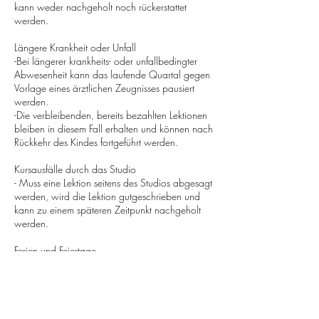
kann weder nachgeholt noch rückerstattet
werden.
Längere Krankheit oder Unfall
-Bei längerer krankheits- oder unfallbedingter
Abwesenheit kann das laufende Quartal gegen
Vorlage eines ärztlichen Zeugnisses pausiert
werden.
-Die verbleibenden, bereits bezahlten Lektionen
bleiben in diesem Fall erhalten und können nach
Rückkehr des Kindes fortgeführt werden.
Kursausfälle durch das Studio
- Muss eine Lektion seitens des Studios abgesagt
werden, wird die Lektion gutgeschrieben und
kann zu einem späteren Zeitpunkt nachgeholt
werden.
Ferien und Feiertage
-Während der offiziellen Schulferien des Kantons
Basel-Stadt sowie an gesetzlichen Feiertagen
findet kein Unterricht statt, sofern nicht anders
kommuniziert.