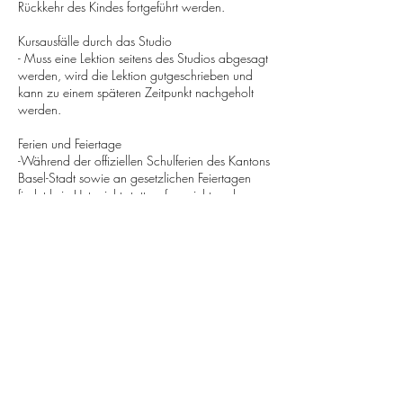
Rückkehr des Kindes fortgeführt werden.
Kursausfälle durch das Studio
- Muss eine Lektion seitens des Studios abgesagt
werden, wird die Lektion gutgeschrieben und
kann zu einem späteren Zeitpunkt nachgeholt
werden.
Ferien und Feiertage
-Während der offiziellen Schulferien des Kantons
Basel-Stadt sowie an gesetzlichen Feiertagen
findet kein Unterricht statt, sofern nicht anders
kommuniziert.
Versicherung und Haftung
-Die Unfall- und Haftpflichtversicherung des
Kindes ist Sache der Eltern beziehungsweise
Erziehungsberechtigten.
Für persönliche Gegenstände übernimmt das
Studio keine Haftung.
Aufsichtspflicht
- Die Aufsichtspflicht des Studios beginnt mit