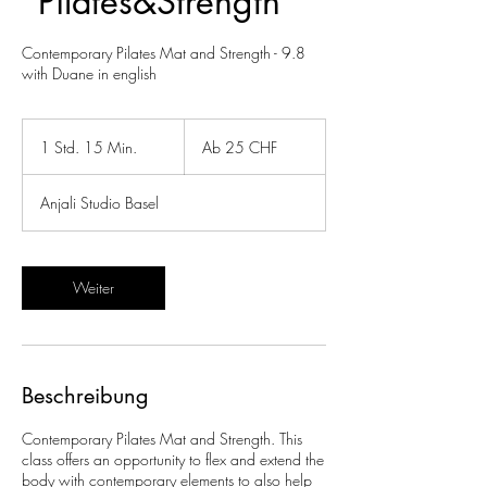
"Pilates&Strength"
Contemporary Pilates Mat and Strength - 9.8
with Duane in english
Ab
25
1 Std. 15 Min.
1
Ab 25 CHF
Schweizer
Franken
S
t
Anjali Studio Basel
d
1
5
M
Weiter
i
n
.
Beschreibung
Contemporary Pilates Mat and Strength. This
class offers an opportunity to flex and extend the
body with contemporary elements to also help