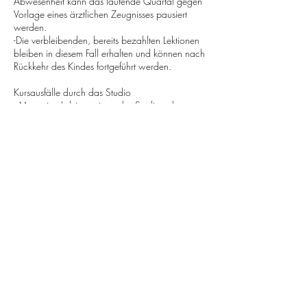
Abwesenheit kann das laufende Quartal gegen
Vorlage eines ärztlichen Zeugnisses pausiert
werden.
-Die verbleibenden, bereits bezahlten Lektionen
bleiben in diesem Fall erhalten und können nach
Rückkehr des Kindes fortgeführt werden.
Kursausfälle durch das Studio
- Muss eine Lektion seitens des Studios abgesagt
werden, wird die Lektion gutgeschrieben und
kann zu einem späteren Zeitpunkt nachgeholt
werden.
Ferien und Feiertage
-Während der offiziellen Schulferien des Kantons
Basel-Stadt sowie an gesetzlichen Feiertagen
findet kein Unterricht statt, sofern nicht anders
kommuniziert.
Versicherung und Haftung
-Die Unfall- und Haftpflichtversicherung des
Kindes ist Sache der Eltern beziehungsweise
Erziehungsberechtigten.