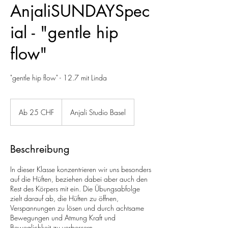
AnjaliSUNDAYSpec
ial - "gentle hip
flow"
"gentle hip flow" - 12.7 mit Linda
Ab
25
Ab 25 CHF
Anjali Studio Basel
Schweizer
Franken
Beschreibung
In dieser Klasse konzentrieren wir uns besonders
auf die Hüften, beziehen dabei aber auch den
Rest des Körpers mit ein. Die Übungsabfolge
zielt darauf ab, die Hüften zu öffnen,
Verspannungen zu lösen und durch achtsame
Bewegungen und Atmung Kraft und
Beweglichkeit zu verbessern.