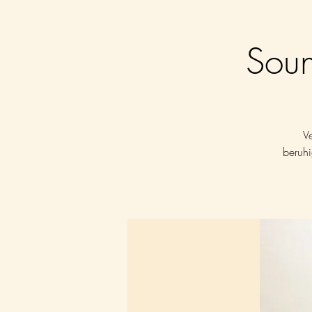
Soun
V
beruhi