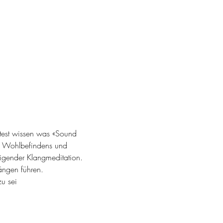
htest wissen was «Sound 
s Wohlbefindens und 
igender Klangmeditation. 
ängen führen.
zu sei