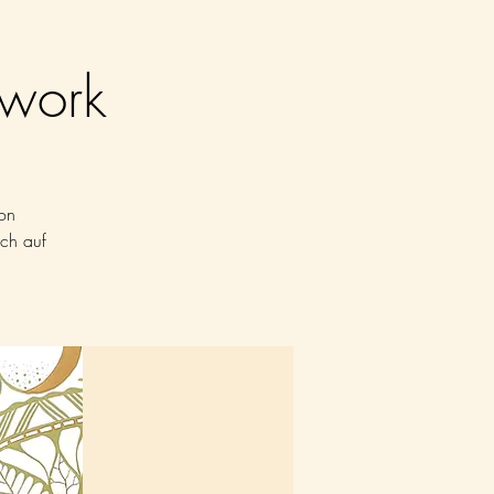
hwork
on
ch auf