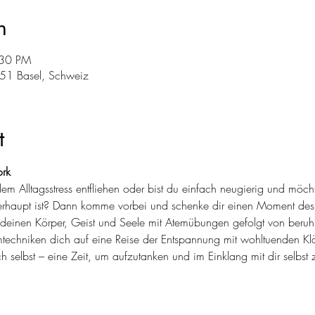
n
:30 PM
051 Basel, Schweiz
t
rk
em Alltagsstress entfliehen oder bist du einfach neugierig und möc
erhaupt ist? Dann komme vorbei und schenke dir einen Moment de
einen Körper, Geist und Seele mit Atemübungen gefolgt von beruh
techniken dich auf eine Reise der Entspannung mit wohltuenden Kl
h selbst – eine Zeit, um aufzutanken und im Einklang mit dir selbst 