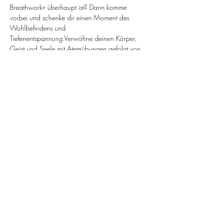
Breathwork» überhaupt ist? Dann komme 
vorbei und schenke dir einen Moment des 
Wohlbefindens und 
Tiefenentspannung.Verwöhne deinen Körper, 
Geist und Seele mit Atemübungen gefolgt von 
beruhigender Klangmeditation. Entdecke, wie 
bestimmte Atemtechniken dich auf eine Reise 
der Entspannung mit wohltuenden Klängen 
führen.
Gönn dir diese Auszeit für dich selbst – eine 
Zeit, um aufzutanken und im Einklang mit dir 
selbst zu sein.
imprint