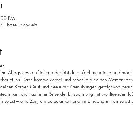
n
7:30 PM
051 Basel, Schweiz
t
rk
em Alltagsstress entfliehen oder bist du einfach neugierig und möc
erhaupt ist? Dann komme vorbei und schenke dir einen Moment de
einen Körper, Geist und Seele mit Atemübungen gefolgt von beruh
techniken dich auf eine Reise der Entspannung mit wohltuenden Kl
h selbst – eine Zeit, um aufzutanken und im Einklang mit dir selbst 