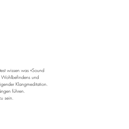
htest wissen was «Sound 
s Wohlbefindens und 
igender Klangmeditation. 
ängen führen.
zu sein.