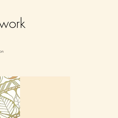
hwork
on