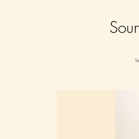
Soun
V