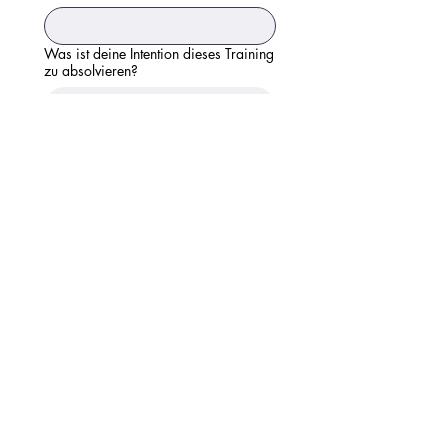
Was ist deine Intention dieses Training
zu absolvieren?
Ich melde mich hiermit 
verbindlich an für das Anjali 
Yoga Teacher Training 
2026/2027
*
Einreichen
imprint