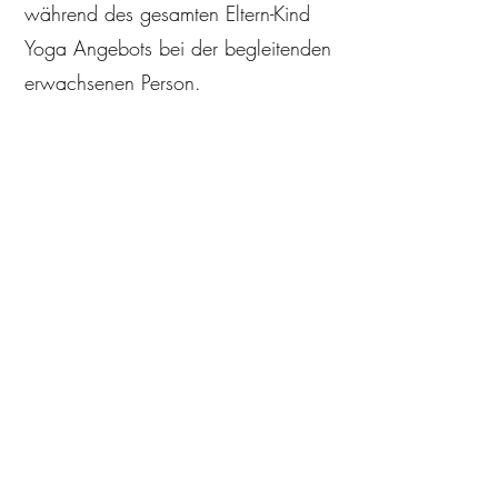
während des gesamten Eltern-Kind
Yoga Angebots bei der begleitenden
erwachsenen Person.
9. Versicherung und
Haftung
Die Unfall- und
Haftpflichtversicherung der
Teilnehmenden ist Sache der Eltern
bzw. Begleitpersonen.
Das Studio übernimmt keine Haftung
für Unfälle, Verletzungen,
Sachschäden oder verlorene
Gegenstände.