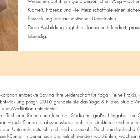
Menschen auf ihrem ganz persönlichen Weg – auf un
Klarheit, Präsenz und viel Herz schafft sie einen sic
Entwicklung und authentisches Unterrichten.
Diese Ausbildung trägt ihre Handschrift: fundiert, pra
lebendig.
koration entdeckte Savina ihre Leidenschaft für Yoga – eine Praxis, d
Entwicklung prägt. 2016 gründete sie das Yoga & Pilates Studio An
und Meditation unterrichtet.
hrer Tochter in Riehen und führt das Studio mit großer Hingabe. Ihre
ation – jede Stunde ist abwechslungsreich, klar strukturiert und eine
n Unterricht stets lehrreich und praxisnah. Durch ihre fachliche Ko
t sie Räume, in denen sich die Teilnehmenden wohlfühlen, wachsen 