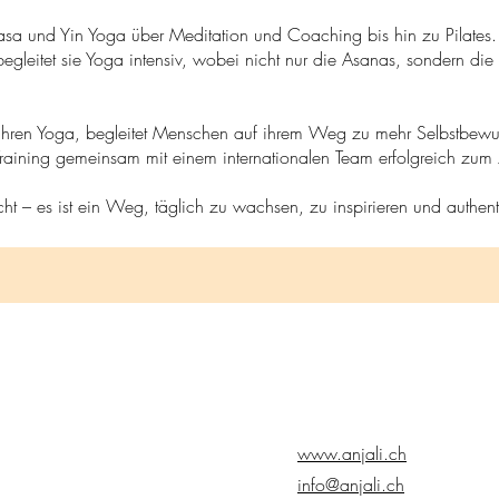
asa und Yin Yoga über Meditation und Coaching bis hin zu Pilates. 
gleitet sie Yoga intensiv, wobei nicht nur die Asanas, sondern die
2 Jahren Yoga, begleitet Menschen auf ihrem Weg zu mehr Selbstbew
 Training gemeinsam mit einem internationalen Team erfolgreich zum
icht – es ist ein Weg, täglich zu wachsen, zu inspirieren und authen
www.anjali.ch
info@anjali.ch