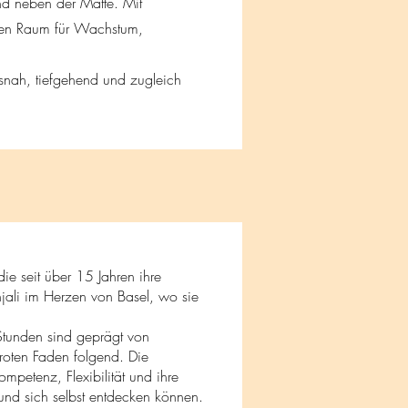
d neben der Matte. Mit
heren Raum für Wachstum,
xisnah, tiefgehend und zugleich
ie seit über 15 Jahren ihre
jali im Herzen von Basel, wo sie
 Stunden sind geprägt von
m roten Faden folgend. Die
mpetenz, Flexibilität und ihre
und sich selbst entdecken können.