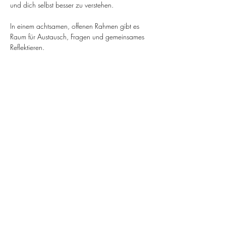
und dich selbst besser zu verstehen.
In einem achtsamen, offenen Rahmen gibt es 
Raum für Austausch, Fragen und gemeinsames 
Reflektieren.
Der Kurs lädt dich ein, Meditation nicht nur als 
Technik, sondern als Haltung fürs Leben zu 
entdecken – etwas, das dich im Alltag begleitet 
und stärkt.
Dieser Kurs ist ideal für alle – ob du erste 
Schritte in Meditation und Breathwork machst 
oder deine bestehende Praxis vertiefen möchtest.
Erlebe drei Abende voller Ruhe, Inspiration und 
Verbindung – mit dir selbst und anderen.
*Leitung:* 
Savina Osswald – 500h Yogalehrerin Vinyasa 
& Yin Yoga, Mentalcoach & 
Meditationslehrerin, Inhaberin des Anjali Studio 
Basel