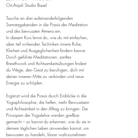
Ort:Anjali Studio Basel
Tauche an drei aufeinanderfolgenden 
Samstagabenden in die Praxis der Meditation 
und des bewussten Atmens ein.
In diesem Kurs lernst du, wie du mit einfachen, 
aber tief wirkenden Techniken innere Ruhe, 
Klarheit und Ausgeglichenheit fördern kannst. 
Durch geführte Meditationen, sanftes 
Breathwork und Achtsamkeitsübungen findest 
du Wege, den Geist zu beruhigen, dich mit 
deiner inneren Mitte zu verbinden und neue 
Energie zu schöpfen.
Ergänzt wird die Praxis durch Einblicke in die 
Yogaphilosophie, die helfen, mehr Bewusstsein 
und Achtsamkeit in den Alltag zu bringen. Die 
Prinzipien der Yogalehre werden greifbar 
gemacht – so kannst du erkennen, wie du sie in 
deinem täglichen Leben anwenden kannst, um 
bewusster zu handeln, klarer wahrzunehmen 